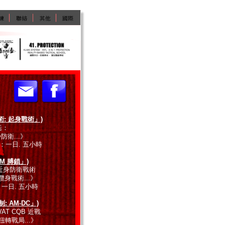
術: 起身戰術」)
括：
衛...》
：一日. 五小時
AM 膊鎖」)
 近身防衛戰術 
身戰術...》
：一日. 五小時
: AM-DC」)
AT CQB 近戰
轉戰局...》