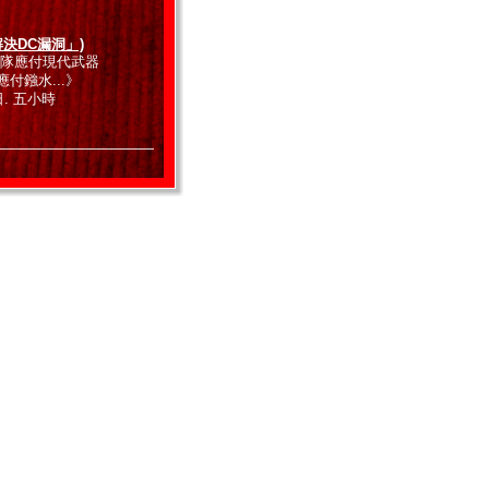
 解決DC漏洞」)
保安部隊應付現代武器
付鏹水...》
. 五小時
 