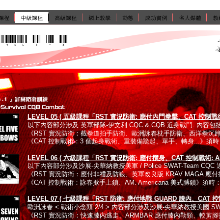
LEVEL 05 ( 五級課程「RST 實況防衛: 應付內門拳擊、CAT 控制戰
以下內容部分涉及 英軍部隊-伊文利 CQC & CQB 近身戰鬥. 內容包
《RST 實況防衛：截拳道拍手防衛、歐洲詠春枕手防衛、西洋拳沉踭防
《CAT 控制戰術：3 個起身戰術、重裝備跪起、單手、轉身...》須時
LEVEL 06 ( 六級課程「RST 實況防衛: 應付攬身、CAT 控制戰術: 
以下內容部分涉及沙展-尖華納教授美軍 / Police SWAT-Team CQC
《RST 實況防衛：應付非禮及防狼、英軍改良版 KRAV MAGA 應付攬
《CAT 控制戰術：詠春撳手上鎖、AM. Americana 美式膊鎖》須時
LEVEL 07 ( 七級課程「RST 防衛: 應付地戰 GUARD 膝內、CAT 控制
歐洲詠春 < 戰術小念頭 2/4 > 內容部分涉及沙展-尖華納教授美國 SW
《RST 實況防衛：快速膝內逃走、ARMBAR 應付膝內勒頸、較剪腳扭